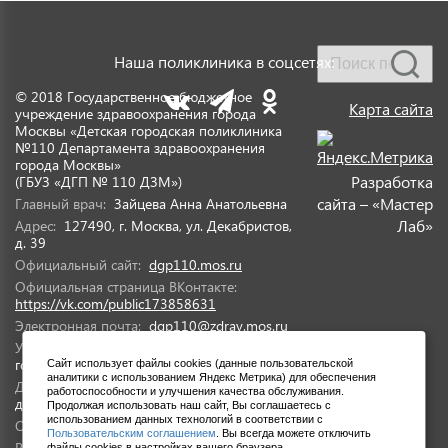
Наша поликлиника в соцсетях:
© 2018 Государственное бюджетное
Карта сайта
учреждение здравоохранения города
Москвы «Детская городская поликлиника
№110 Департамента здравоохранения
города Москвы»
Разработка
(ГБУЗ «ДГП № 110 ДЗМ»)
сайта – «Мастер
Главный врач:
Зайцева Анна Анатольевна
Лаб»
Адрес:
127490, г. Москва, ул. Декабристов,
д. 39
Официальный сайт:
dgp110.mos.ru
Официальная страница ВКонтакте:
https://vk.com/public173858631
Электронная почта:
dgp110@zdrav.mos.ru
Учредитель:
Департамент здравоохранения
города Москвы
Сайт использует файлы cookies (данные пользовательской
аналитики с использованием Яндекс Метрика) для обеспечения
Дата государственной регистрации:
25
работоспособности и улучшения качества обслуживания.
декабря 1997 года
Продолжая использовать наш сайт, Вы соглашаетесь с
использованием данных технологий в соответствии с
ОГРН
1027700497703
Пользовательским соглашением
. Вы всегда можете отключить
RSS
https://navigator.mosgorzdrav.ru/
файлы cookies в настройках вашего браузера.