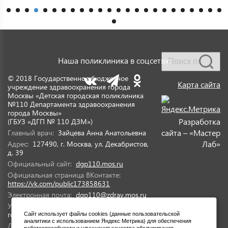
Наша поликлиника в соцсетях:
© 2018 Государственное бюджетное
Карта сайта
учреждение здравоохранения города
Москвы «Детская городская поликлиника
№110 Департамента здравоохранения
города Москвы»
Разработка
(ГБУЗ «ДГП № 110 ДЗМ»)
сайта – «Мастер
Главный врач:
Зайцева Анна Анатольевна
Лаб»
Адрес:
127490, г. Москва, ул. Декабристов,
д. 39
Официальный сайт:
dgp110.mos.ru
Официальная страница ВКонтакте:
https://vk.com/public173858631
Электронная почта:
dgp110@zdrav.mos.ru
Учредитель:
Департамент здравоохранения
города Москвы
Сайт использует файлы cookies (данные пользовательской
аналитики с использованием Яндекс Метрика) для обеспечения
Дата государственной регистрации:
25