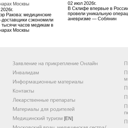
02 июл 2026г.
В Склифе впервые в Росси
2026г.
провели уникальную опера
эр Ракова: медицинские
аневризме — Собянин
-доставщики сэкономили
3 тысячи часов медикам в
нарах Москвы
Заявление на прикрепление Онлайн
П
Инвалидам
П
м
Информационные материалы
П
Контакты
П
Лекарственные препараты
П
Материалы для родителей
п
Медицинский туризм
[EN]
П
Московский врач, медицинская сестра/