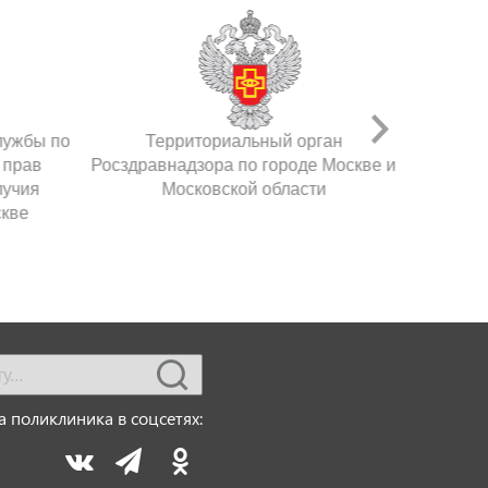
лужбы по
Территориальный орган
 прав
Росздравнадзора по городе Москве и
лучия
Московской области
скве
 поликлиника в соцсетях: