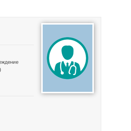
реждение
)