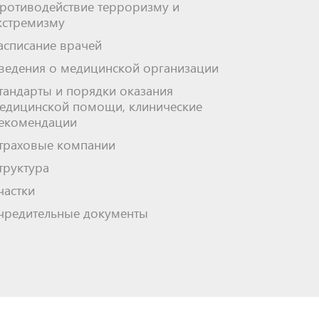
ротиводействие терроризму и
кстремизму
асписание врачей
ведения о медицинской организации
тандарты и порядки оказания
едицинской помощи, клинические
екомендации
траховые компании
труктура
частки
чредительные документы