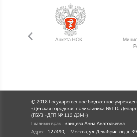
нения
Анкета НОК
Минис
Р
© 2018 Государственное бюджетное учрежден
«Детская городская поликлиника №110 Департ
(ГБУЗ «ДГП № 110 ДЗМ»)
Главный врач:
Зайцева Анна Анатольевна
Адрес:
127490, г. Москва, ул. Декабристов, д. 39