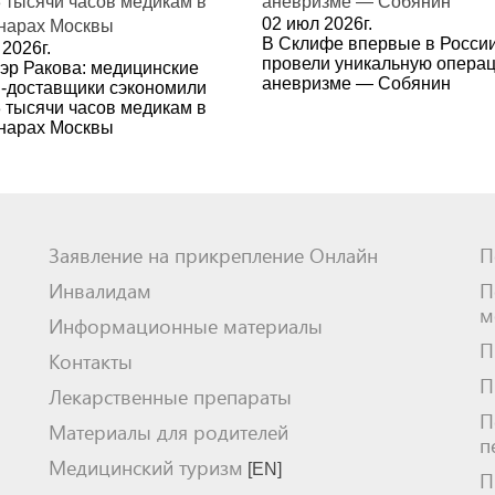
02 июл 2026г.
В Склифе впервые в Росси
2026г.
провели уникальную опера
эр Ракова: медицинские
аневризме — Собянин
-доставщики сэкономили
3 тысячи часов медикам в
нарах Москвы
Заявление на прикрепление Онлайн
П
Инвалидам
П
м
Информационные материалы
П
Контакты
П
Лекарственные препараты
П
Материалы для родителей
п
Медицинский туризм
[EN]
П