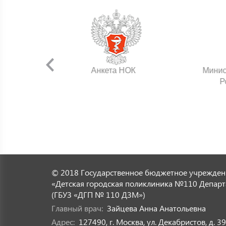
нения
Анкета НОК
Минис
Р
© 2018 Государственное бюджетное учрежден
«Детская городская поликлиника №110 Департ
(ГБУЗ «ДГП № 110 ДЗМ»)
Главный врач:
Зайцева Анна Анатольевна
Адрес:
127490, г. Москва, ул. Декабристов, д. 39