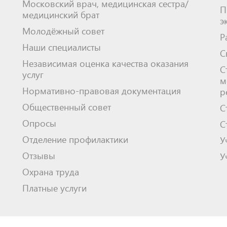
Московский врач, медицинская сестра/
П
медицинский брат
э
Молодёжный совет
Р
Наши специалисты
С
Независимая оценка качества оказания
С
услуг
м
Нормативно-правовая документация
р
Общественный совет
С
Опросы
С
Отделение профилактики
У
Отзывы
У
Охрана труда
Платные услуги