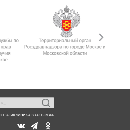
лужбы по
Территориальный орган
 прав
Росздравнадзора по городе Москве и
лучия
Московской области
скве
 поликлиника в соцсетях: