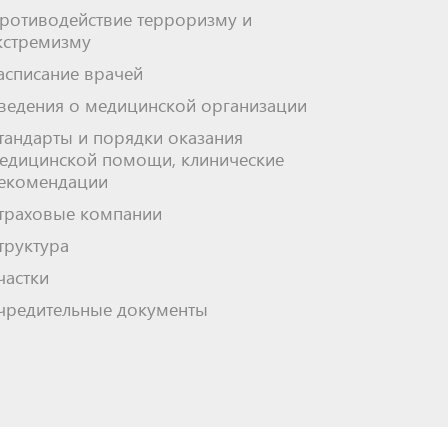
ротиводействие терроризму и
кстремизму
асписание врачей
ведения о медицинской организации
тандарты и порядки оказания
едицинской помощи, клинические
екомендации
траховые компании
труктура
частки
чредительные документы