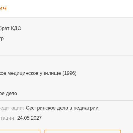
ич
брат КДО
тр
ое медицинское училище (1996)
ое дело
редитации:
Сестринское дело в педиатрии
итации:
24.05.2027