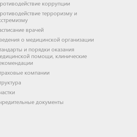
ротиводействие коррупции
ротиводействие терроризму и
кстремизму
асписание врачей
ведения о медицинской организации
тандарты и порядки оказания
едицинской помощи, клинические
екомендации
траховые компании
труктура
частки
чредительные документы