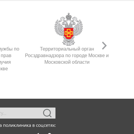
лужбы по
Территориальный орган
 прав
Росздравнадзора по городе Москве и
лучия
Московской области
скве
 поликлиника в соцсетях: