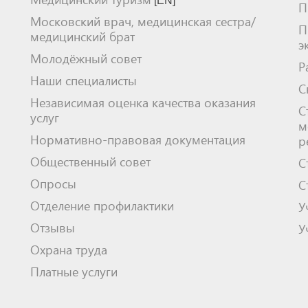
[EN]
П
Московский врач, медицинская сестра/
П
медицинский брат
э
Молодёжный совет
Р
Наши специалисты
С
Независимая оценка качества оказания
С
услуг
м
Нормативно-правовая документация
р
Общественный совет
С
Опросы
С
Отделение профилактики
У
Отзывы
У
Охрана труда
Платные услуги