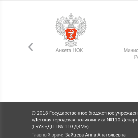
нения
Анкета НОК
Минис
Р
© 2018 Государственное бюджетное учрежден
«Детская городская поликлиника №110 Департ
(ГБУЗ «ДГП № 110 ДЗМ»)
Главный врач:
Зайцева Анна Анатольевна