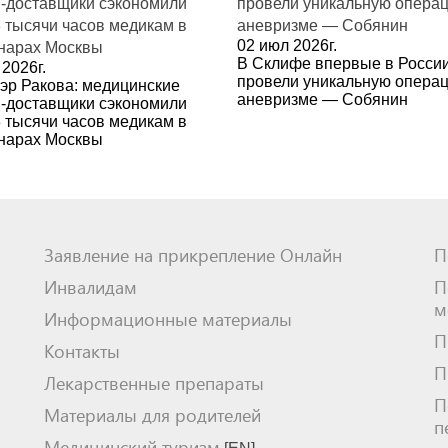
02 июл 2026г.
В Склифе впервые в Росси
2026г.
провели уникальную опера
эр Ракова: медицинские
аневризме — Собянин
-доставщики сэкономили
3 тысячи часов медикам в
нарах Москвы
Заявление на прикрепление Онлайн
П
Инвалидам
П
м
Информационные материалы
П
Контакты
П
Лекарственные препараты
П
Материалы для родителей
п
Медицинский туризм