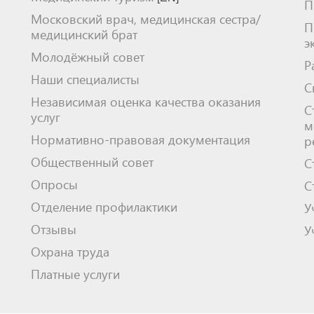
П
Московский врач, медицинская сестра/
П
медицинский брат
э
Молодёжный совет
Р
Наши специалисты
С
Независимая оценка качества оказания
С
услуг
м
Нормативно-правовая документация
р
Общественный совет
С
Опросы
С
Отделение профилактики
У
Отзывы
У
Охрана труда
Платные услуги