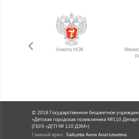
нения
Анкета НОК
Минис
Р
© 2018 Государственное бюджетное учрежден
«Детская городская поликлиника №110 Департ
(ГБУЗ «ДГП № 110 ДЗМ»)
Главный врач:
Зайцева Анна Анатольевна