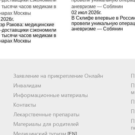
02 июл 2026г.
В Склифе впервые в Росси
2026г.
провели уникальную опера
эр Ракова: медицинские
аневризме — Собянин
-доставщики сэкономили
3 тысячи часов медикам в
нарах Москвы
Заявление на прикрепление Онлайн
П
Инвалидам
П
м
Информационные материалы
П
Контакты
П
Лекарственные препараты
П
Материалы для родителей
п
Медицинский туризм
[EN]