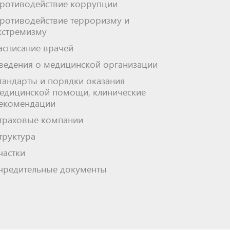
ротиводействие коррупции
ротиводействие терроризму и
кстремизму
асписание врачей
ведения о медицинской организации
тандарты и порядки оказания
едицинской помощи, клинические
екомендации
траховые компании
труктура
частки
чредительные документы