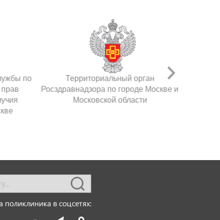
лужбы по
Территориальный орган
 прав
Росздравнадзора по городе Москве и
лучия
Московской области
скве
 поликлиника в соцсетях: