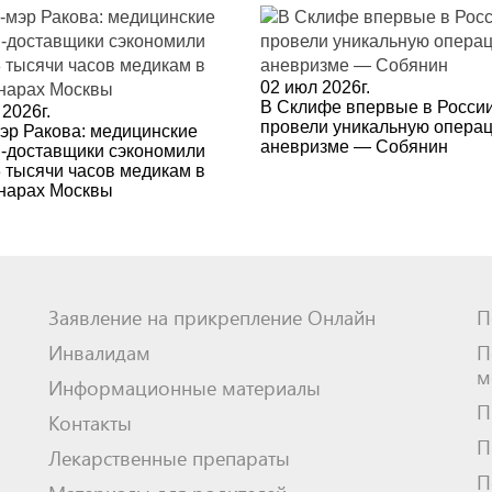
02 июл 2026г.
В Склифе впервые в Росси
2026г.
провели уникальную опера
эр Ракова: медицинские
аневризме — Собянин
-доставщики сэкономили
3 тысячи часов медикам в
нарах Москвы
Заявление на прикрепление Онлайн
П
Инвалидам
П
м
Информационные материалы
П
Контакты
П
Лекарственные препараты
П