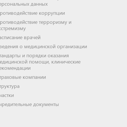
ерсональных данных
ротиводействие коррупции
ротиводействие терроризму и
кстремизму
асписание врачей
ведения о медицинской организации
тандарты и порядки оказания
едицинской помощи, клинические
екомендации
траховые компании
труктура
частки
чредительные документы