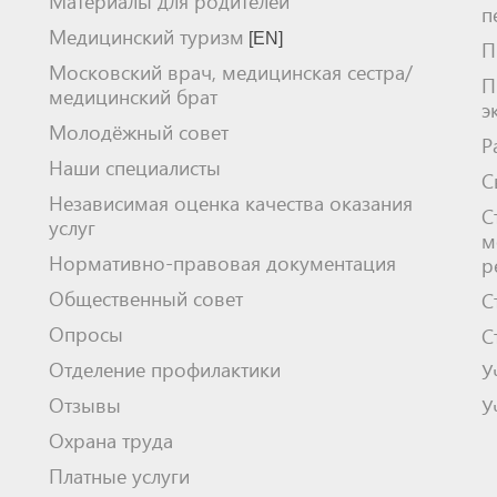
Материалы для родителей
п
Медицинский туризм
[EN]
П
Московский врач, медицинская сестра/
П
медицинский брат
э
Молодёжный совет
Р
Наши специалисты
С
Независимая оценка качества оказания
С
услуг
м
Нормативно-правовая документация
р
Общественный совет
С
Опросы
С
Отделение профилактики
У
Отзывы
У
Охрана труда
Платные услуги