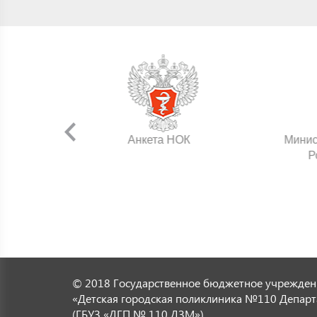
нения
Анкета НОК
Минис
Р
© 2018 Государственное бюджетное учрежден
«Детская городская поликлиника №110 Департ
(ГБУЗ «ДГП № 110 ДЗМ»)