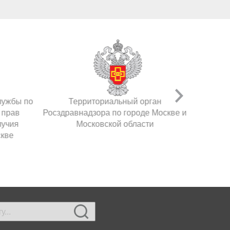
лужбы по
Территориальный орган
 прав
Росздравнадзора по городе Москве и
лучия
Московской области
скве