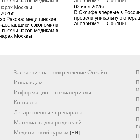
02 июл 2026г.
В Склифе впервые в Росси
2026г.
провели уникальную опера
эр Ракова: медицинские
аневризме — Собянин
-доставщики сэкономили
3 тысячи часов медикам в
нарах Москвы
Заявление на прикрепление Онлайн
П
Инвалидам
П
м
Информационные материалы
П
Контакты
П
Лекарственные препараты
П
Материалы для родителей
п
Медицинский туризм
[EN]
П