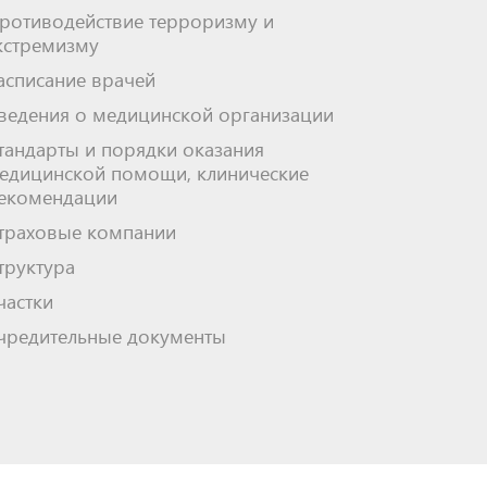
ротиводействие терроризму и
кстремизму
асписание врачей
ведения о медицинской организации
тандарты и порядки оказания
едицинской помощи, клинические
екомендации
траховые компании
труктура
частки
чредительные документы