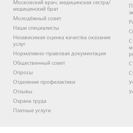
Московский врач, медицинская сестра/
П
медицинский брат
э
Молодёжный совет
Р
Наши специалисты
С
Независимая оценка качества оказания
С
услуг
м
Нормативно-правовая документация
р
Общественный совет
С
Опросы
С
Отделение профилактики
У
Отзывы
У
Охрана труда
Платные услуги