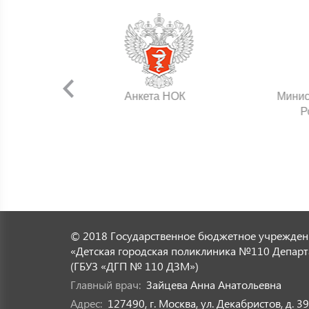
нения
Анкета НОК
Минис
Р
© 2018 Государственное бюджетное учрежден
«Детская городская поликлиника №110 Департ
(ГБУЗ «ДГП № 110 ДЗМ»)
Главный врач:
Зайцева Анна Анатольевна
Адрес:
127490, г. Москва, ул. Декабристов, д. 39