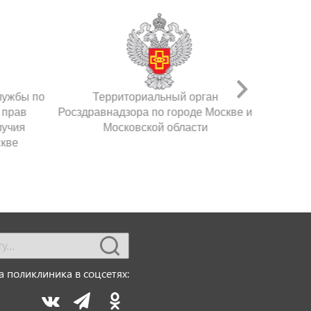
лужбы по
Территориальный орган
 прав
Росздравнадзора по городе Москве и
лучия
Московской области
скве
 поликлиника в соцсетях: